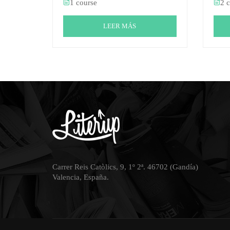
1 course
2 
LEER MÁS
Carrer Reis Catòlics, 9, 1º 2ª. 46702 (Gandía)
Valencia, España.