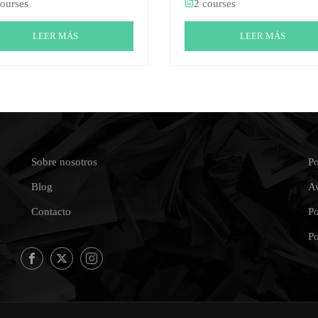
courses
2 courses
LEER MÁS
LEER MÁS
Sobre nosotros
Po
Blog
Av
Contacto
Po
Po