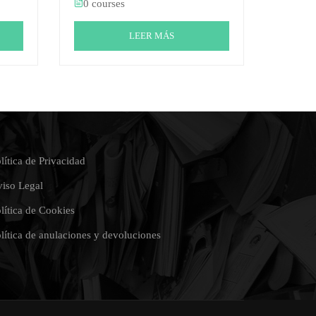
0 courses
LEER MÁS
lítica de Privacidad
iso Legal
lítica de Cookies
lítica de anulaciones y devoluciones