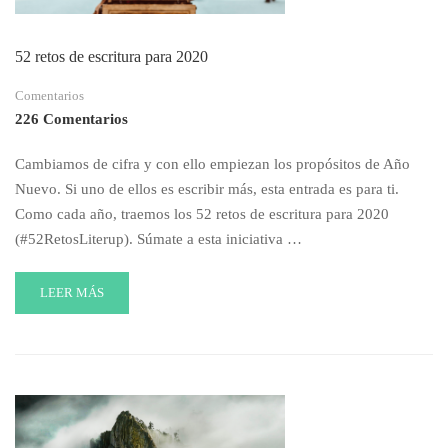
52 retos de escritura para 2020
Comentarios
226 Comentarios
Cambiamos de cifra y con ello empiezan los propósitos de Año
Nuevo. Si uno de ellos es escribir más, esta entrada es para ti.
Como cada año, traemos los 52 retos de escritura para 2020
(#52RetosLiterup). Súmate a esta iniciativa …
READ
LEER MÁS
MORE
ABOUT
52
RETOS
DE
ESCRITURA
PARA