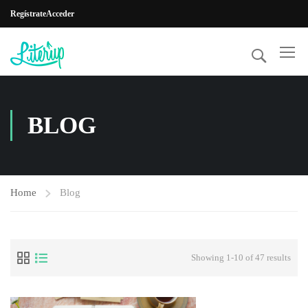
Regístrate
Acceder
BLOG
Home
Blog
Showing 1-10 of 47 results