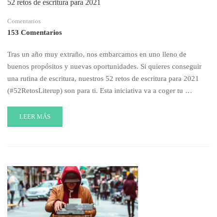
52 retos de escritura para 2021
EVITAR
AL
Comentarios
ESCRIBIRLA
153 Comentarios
Tras un año muy extraño, nos embarcamos en uno lleno de
buenos propósitos y nuevas oportunidades. Si quieres conseguir
una rutina de escritura, nuestros 52 retos de escritura para 2021
(#52RetosLiterup) son para ti. Esta iniciativa va a coger tu …
READ
LEER MÁS
MORE
ABOUT
52
RETOS
DE
ESCRITURA
PARA
2021