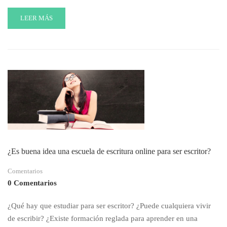
READ
LEER MÁS
MORE
ABOUT
CURSOS
ONLINE
DE
ESCRITURA
CREATIVA
Y
FEEDBACK
LITERARIO:
BUENAS
PRÁCTICAS
¿Es buena idea una escuela de escritura online para ser escritor?
Comentarios
0 Comentarios
¿Qué hay que estudiar para ser escritor? ¿Puede cualquiera vivir
de escribir? ¿Existe formación reglada para aprender en una