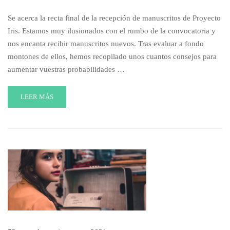
Se acerca la recta final de la recepción de manuscritos de Proyecto
Iris. Estamos muy ilusionados con el rumbo de la convocatoria y
nos encanta recibir manuscritos nuevos. Tras evaluar a fondo
montones de ellos, hemos recopilado unos cuantos consejos para
aumentar vuestras probabilidades …
READ
LEER MÁS
MORE
ABOUT
CARACTERÍSTICAS
DE
LA
NOVELA
ROMÁNTICA
Y
LOS
6
ERRORES
QUE
DEBES