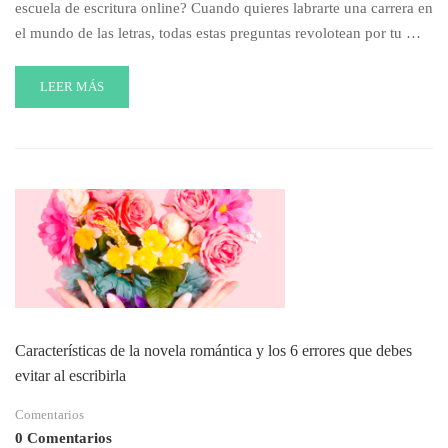
escuela de escritura online? Cuando quieres labrarte una carrera en
el mundo de las letras, todas estas preguntas revolotean por tu …
READ
LEER MÁS
MORE
ABOUT
¿ES
BUENA
IDEA
UNA
ESCUELA
DE
ESCRITURA
ONLINE
PARA
SER
ESCRITOR?
Características de la novela romántica y los 6 errores que debes
evitar al escribirla
Comentarios
0 Comentarios