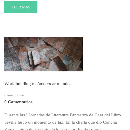
READ
LEER MÁS
MORE
ABOUT
ONOMATOPEYAS:
USO,
TIPOS
Y
ESCRITURA
CORRECTA
Worldbuilding o cómo crear mundos
Comentarios
0 Comentarios
Durante las I Jornadas de Literatura Fantástica de Casa del Libro
Sevilla hubo un momento de luz. En la charla que dio Concha
Perea, autora de La corte de los espejos, habló sobre el