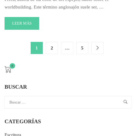
worldbuilding. Este término anglosajón suele ser, …
READ
LEER MÁS
MORE
ABOUT
WORLDBUILDING
O
1
2
…
5
CÓMO
CREAR
MUNDOS
0
BUSCAR
CATEGORÍAS
Escritura