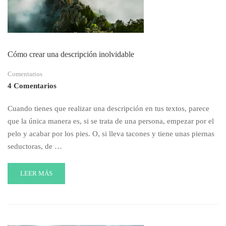
2020
Cómo crear una descripción inolvidable
Comentarios
4 Comentarios
Cuando tienes que realizar una descripción en tus textos, parece
que la única manera es, si se trata de una persona, empezar por el
pelo y acabar por los pies. O, si lleva tacones y tiene unas piernas
seductoras, de …
READ
LEER MÁS
MORE
ABOUT
CÓMO
CREAR
UNA