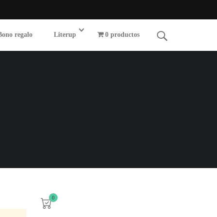
Bono regalo
Literup
0 productos
0