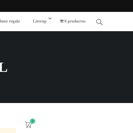
Bono regalo
Literup
0 productos
L
0