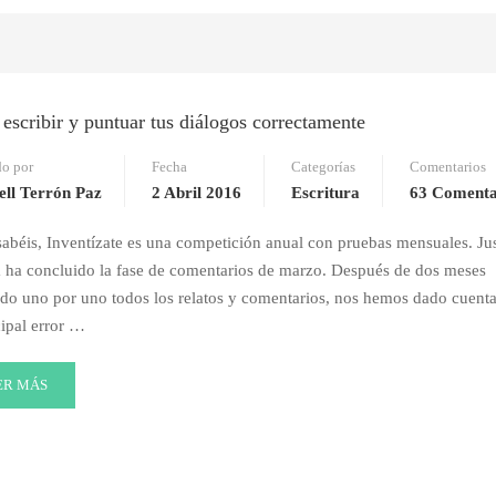
scribir y puntuar tus diálogos correctamente
do por
Fecha
Categorías
Comentarios
ell Terrón Paz
2 Abril 2016
Escritura
63 Comenta
béis, Inventízate es una competición anual con pruebas mensuales. Jus
 ha concluido la fase de comentarios de marzo. Después de dos meses
do uno por uno todos los relatos y comentarios, nos hemos dado cuent
cipal error …
AD
ER MÁS
RE
OUT
MO
CRIBIR