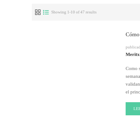
Showing 1-10 of 47 results
Cómo e
publica
Meritx
Como sa
semana
validan
el prin
RE
LE
MO
AB
CÓ
ES
Y