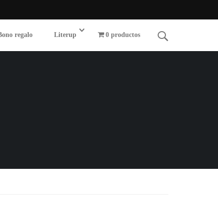
Bono regalo
Literup
0 productos