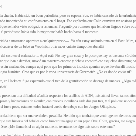
o!
a charlar. Había sido un buen periodista, pero su esposa, Sue, se había cansado de la turbulent
cabado imponiendo su confinamiento en el hogar. Eso explicaba que Colin estuviera tan ansioso p
l que se había visto obligado a renunciar. Preguntó por rumores que le habían llegado sobre otr
ar el periodismo había sido lo mejor que había hecho hasta el momento.
idida a mostrarse optimista a cualquier precio—. Yo aún estoy sudando tinta en el Post. Mira, 
el cadáver de un bebé en Woolwich. ¿Tú sabes cuánto tiempo llevaba allí?
 del caso en el ordenador… Aquí está. No hay gran cosa, y lo poco que hay es bastante sórdido,
ar que iban a derribar, movió un macetero enorme y debajo encontró ese esqueleto diminuto; pa
o están analizando, aunque aquí pone que los primeros indicios apuntan a que llevaba allí mucho
stigio histórico. Creo que es por la zona universitaria de Greenwich. ¿No es donde vivías tú?
te, en Hackney. Sigo esperando que el tren de la gentrificación se detenga de una vez. ¿Algo m
bebé?
 presentan una dificultad añadida respecto a los análisis de ADN, más aún si llevan tantos año
pisos y habitaciones de alquiler, con nuevos inquilinos cada dos por tres, y el poli que se ocupa
 si fuera poco, estamos todos hasta el cuello de trabajo con los Juegos Olímpicos.
idad tiene que ser una verdadera pesadilla. He oído que tendrán que venir agentes de otros cu
que esta historia del bebé es como buscar una aguja en un pajar. Oye, Colin, gracias, me alegro
a Sue. ¿Me llamarás si en algún momento te enteras de algo más sobre este tema?
sa en los labios. Le encantaban los casos que podían compararse con buscar una aguja en un paj