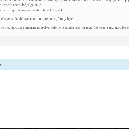
 entre la oscuridad, algo en lo
ente. Lo que fuera, con tal de salir del despacho.
que la separaba del ascensor, aunque no llegó muy lejos.
e irte, ¿podrías ayudarme a resolver esto de la familia real noruega? Me están sangrando los o
re