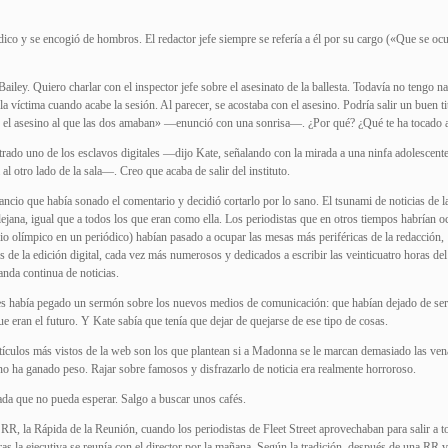
dico y se encogió de hombros. El redactor jefe siempre se refería a él por su cargo («Que se oc
iley. Quiero charlar con el inspector jefe sobre el asesinato de la ballesta. Todavía no tengo n
 víctima cuando acabe la sesión. Al parecer, se acostaba con el asesino. Podría salir un buen tit
y el asesino al que las dos amaban» —enunció con una sonrisa—. ¿Por qué? ¿Qué te ha tocado a
ado uno de los esclavos digitales —dijo Kate, señalando con la mirada a una ninfa adolescent
l otro lado de la sala—. Creo que acaba de salir del instituto.
ncio que había sonado el comentario y decidió cortarlo por lo sano. El tsunami de noticias de l
a lejana, igual que a todos los que eran como ella. Los periodistas que en otros tiempos habrían 
io olímpico en un periódico) habían pasado a ocupar las mesas más periféricas de la redacción,
s de la edición digital, cada vez más numerosos y dedicados a escribir las veinticuatro horas del
anda continua de noticias.
a les había pegado un sermón sobre los nuevos medios de comunicación: que habían dejado de ser
e eran el futuro. Y Kate sabía que tenía que dejar de quejarse de ese tipo de cosas.
artículos más vistos de la web son los que plantean si a Madonna se le marcan demasiado las ven
urno ha ganado peso. Rajar sobre famosos y disfrazarlo de noticia era realmente horroroso.
a que no pueda esperar. Salgo a buscar unos cafés.
RR, la Rápida de la Reunión, cuando los periodistas de Fleet Street aprovechaban para salir a 
as la ejecutiva se reunía con el director por la mañana. Según la tradición, después de una RR 