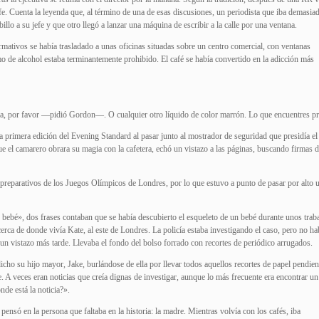
efe. Cuenta la leyenda que, al término de una de esas discusiones, un periodista que iba demasia
illo a su jefe y que otro llegó a lanzar una máquina de escribir a la calle por una ventana.
rmativos se había trasladado a unas oficinas situadas sobre un centro comercial, con ventanas
mo de alcohol estaba terminantemente prohibido. El café se había convertido en la adicción más
a, por favor —pidió Gordon—. O cualquier otro líquido de color marrón. Lo que encuentres p
a primera edición del Evening Standard al pasar junto al mostrador de seguridad que presidía el
e el camarero obrara su magia con la cafetera, echó un vistazo a las páginas, buscando firmas 
s preparativos de los Juegos Olímpicos de Londres, por lo que estuvo a punto de pasar por alto 
n bebé», dos frases contaban que se había descubierto el esqueleto de un bebé durante unos trab
rca de donde vivía Kate, al este de Londres. La policía estaba investigando el caso, pero no ha
e un vistazo más tarde. Llevaba el fondo del bolso forrado con recortes de periódico arrugados.
cho su hijo mayor, Jake, burlándose de ella por llevar todos aquellos recortes de papel pendien
e. A veces eran noticias que creía dignas de investigar, aunque lo más frecuente era encontrar un 
nde está la noticia?».
y pensó en la persona que faltaba en la historia: la madre. Mientras volvía con los cafés, iba