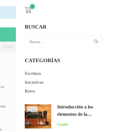
0
BUSCAR
#12610
CATEGORÍAS
Escritura
Iniciativas
 la
Retos
crito
Introducción a los
elementos de la
narrativa literaria
Gratis
no