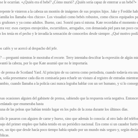
e le ocurrían. «¿Quién era el bebé? ¿Cómo murió? ¿Quién sería capaz de enterrar a un bebé?»
epente le vinieron a la cabeza un montón de imágenes de sus propios hijos. Jake y Freddie hab
 familia los llamaba «los chicos». Los visualizó como bebés robustos, como chicos equipados p
es gruñones y ya como adultos. Bueno, casi. Sonrió para sí misma. Kate recordaba el momento 
era vez: esos cuerpos enrojecidos, escurridizos, arrugados, con demasiada piel para tan poco cu
los tenía en el pecho y le invadía la sensación de conocerlos desde siempre. ¿Qué motivo podía
s cafés y se acercó al despacho del jefe.
? —preguntó mientras le mostraba el recorte. Terry intentaba descifrar la expresión de algún m
levantó la cabeza, por lo que Kate asumió que no le importaría.
 de prensa de Scotland Yard. Al principio de su carrera como periodista, cuando todavía era un
, solía presentarse cada día en comisaría para echarle un vistazo al registro de entradas mientras
cambio, cuando llamaba a la policía casi nunca lograba hablar con un ser humano, y si lo consegu
s ocasiones alguien del gabinete de prensa, sabiendo que la respuesta sería negativa. Entonce
 enlatado que enumeraba hasta
una de las peleas que habían tenido lugar en los pubs de la zona durante los últimos días.
ólo le pasaron con alguien de carne y hueso, sino que además lo conocía: al otro lado del teléfo
ajo del primer empleo que había tenido en un periódico nacional. Era como si un cazador furtiv
es, un tipo que desde hacía poco tiempo había optado por un mundo más seguro y, según decí
blicas.