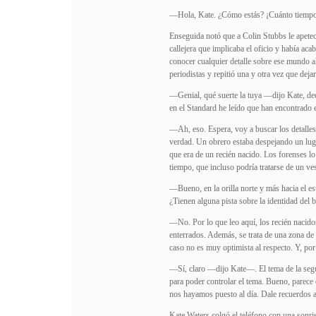
—Hola, Kate. ¿Cómo estás? ¡Cuánto tiemp
Enseguida notó que a Colin Stubbs le apetecí
callejera que implicaba el oficio y había a
conocer cualquier detalle sobre ese mundo a
periodistas y repitió una y otra vez que dej
—Genial, qué suerte la tuya —dijo Kate, dec
en el Standard he leído que han encontrado 
—Ah, eso. Espera, voy a buscar los detalles
verdad. Un obrero estaba despejando un lug
que era de un recién nacido. Los forenses l
tiempo, que incluso podría tratarse de un ve
—Bueno, en la orilla norte y más hacia el es
¿Tienen alguna pista sobre la identidad del 
—No. Por lo que leo aquí, los recién nacidos
enterrados. Además, se trata de una zona de 
caso no es muy optimista al respecto. Y, por
—Sí, claro —dijo Kate—. El tema de la segur
para poder controlar el tema. Bueno, parece 
nos hayamos puesto al día. Dale recuerdos 
Kate Waters colgó el teléfono con una sonri