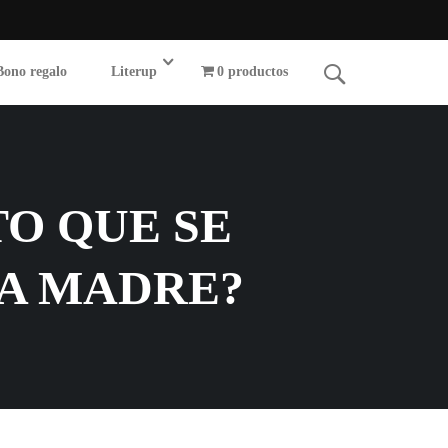
Bono regalo
Literup
0 productos
TO QUE SE
LA MADRE?