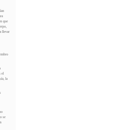
ían
ara
en que
erpo,
 llevar
iembro
a
 el
ía, la
s
no
o se
an