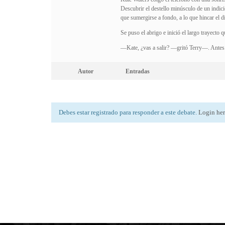
Descubrir el destello minúsculo de un indicio
que sumergirse a fondo, a lo que hincar el di
Se puso el abrigo e inició el largo trayecto 
—Kate, ¿vas a salir? —gritó Terry—. Antes d
Autor
Entradas
Debes estar registrado para responder a este debate.
Login he