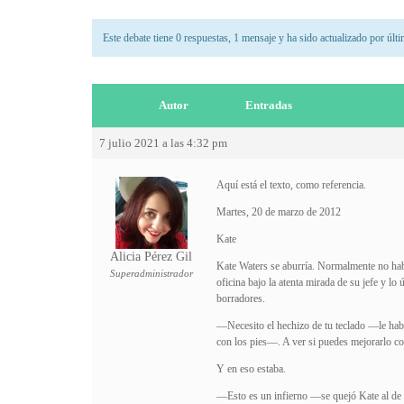
Este debate tiene 0 respuestas, 1 mensaje y ha sido actualizado por últ
Autor
Entradas
7 julio 2021 a las 4:32 pm
Aquí está el texto, como referencia.
Martes, 20 de marzo de 2012
Kate
Alicia Pérez Gil
Kate Waters se aburría. Normalmente no habr
Superadministrador
oficina bajo la atenta mirada de su jefe y lo
borradores.
—Necesito el hechizo de tu teclado —le había
con los pies—. A ver si puedes mejorarlo c
Y en eso estaba.
—Esto es un infierno —se quejó Kate al de 