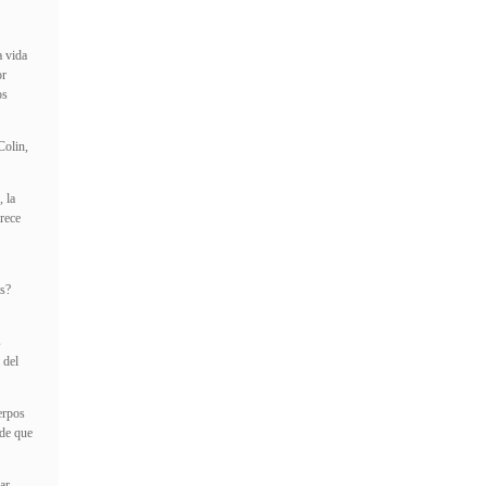
a vida
or
os
Colin,
 la
rece
ás?
s
 del
erpos
 de que
ar.