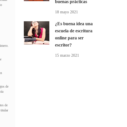
buenas prácticas
do
18 mayo 2021
¿Es buena idea una
escuela de escritura
online para ser
escritor?
rimero.
15 marzo 2021
de
un
ajos de
bía
tes de
titular