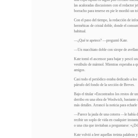
las acaloradas discusiones con el redactor j
borracho para tenerse en pie le mordió un tob
Con el paso del tiempo, la redacción de info
herméticas de cristal doble, donde el consu
habitual.
—¿Qué te apetece? —preguntó Kate.
—Un macchiato doble con sirope de avellan
Kate tomó el ascensor para bajar y pescó un
vestíbulo de mármol. Mientras esperaba a qu
amigos.
Casi todo el periódico estaba dedicado a lo
párrafo del fondo de la sección de Breves.
Bajo el titular «Encontrados los restos de u
derribo en una obra de Woolwich, bastante ce
más detalles. Arrancó la noticia para echarl
—Parece la jaula de una cotorra —le había di
recibir un soplo de vida en cualquier instant
o una cita que invitaban a preguntarse: «¿Dó
Kate volvió a leer aquellas treinta palabras 