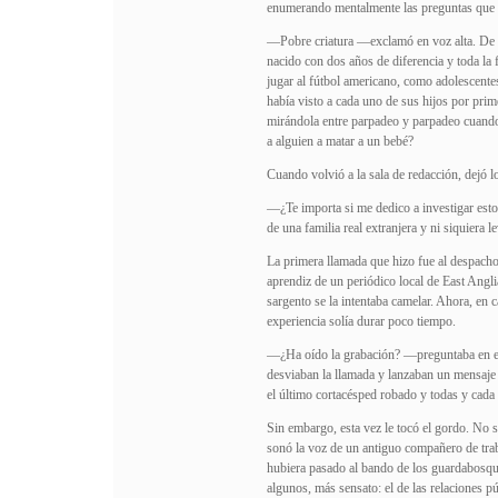
enumerando mentalmente las preguntas que s
—Pobre criatura —exclamó en voz alta. De r
nacido con dos años de diferencia y toda la
jugar al fútbol americano, como adolescent
había visto a cada uno de sus hijos por prim
mirándola entre parpadeo y parpadeo cuando 
a alguien a matar a un bebé?
Cuando volvió a la sala de redacción, dejó lo
—¿Te importa si me dedico a investigar esto
de una familia real extranjera y ni siquiera 
La primera llamada que hizo fue al despacho
aprendiz de un periódico local de East Anglia
sargento se la intentaba camelar. Ahora, en 
experiencia solía durar poco tiempo.
—¿Ha oído la grabación? —preguntaba en esa
desviaban la llamada y lanzaban un mensaje
el último cortacésped robado y todas y cada 
Sin embargo, esta vez le tocó el gordo. No s
sonó la voz de un antiguo compañero de trab
hubiera pasado al bando de los guardabosqu
algunos, más sensato: el de las relaciones pú