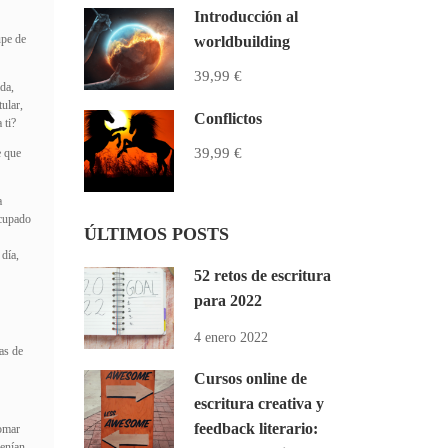
Introducción al
upe de
worldbuilding
39,99 €
ada,
ular,
Conflictos
 ti?
39,99 €
e que
a
ocupado
ÚLTIMOS POSTS
 día,
52 retos de escritura
para 2022
4 enero 2022
as de
Cursos online de
escritura creativa y
feedback literario:
tomar
venían