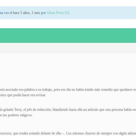
ima vez el
hace 5 años, 1 mes
por
Alicia Pérez Gil
.
ía asociado esa palabra a su trabajo, pero ese día no había tenido más remedio que quedarse en
 único que podía hacer era revisar
 gritado Terry, el jefe de redacción, blandiendo hacia ella un artículo que otra persona había es
on tus poderes mágicos.
sucesos, que estaba sentado delante de ella—. Los mismos churros de siempre con algún ador