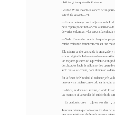
distinto. ¿Con qué estás tú ahora?
Gordon Willis levantó la cabeza de un perió
esto el de sucesos…»).
—Esta tarde tengo que ir al juzgado de Old Ba
pero espero poder hablar con la hermana de la
de varias columnas: «La esposa, la cuñada 
—Nada. Remendar un artículo que ha perpetr
estaba tecleando frenéticamente en una mesa a
Ella misma se dio cuenta de lo amargado y ra
edición digital la había relegado a una orill
los mejores puestos (el equivalente a un pod
desplazados hacia la salida por los operativo
siete días a la semana, para alimentar la dem
En la fiesta de Navidad, el redactor jefe y
nuevos y se habían convertido en la regla, qu
Es difícil, se decía a sí misma, cuando los 
las manos o si la estrella del culebrón de t
—En cualquier caso —dijo en voz alta—, nad
También habían quedado atrás los días de la 
una copa rápida en algún pub cercano mientr